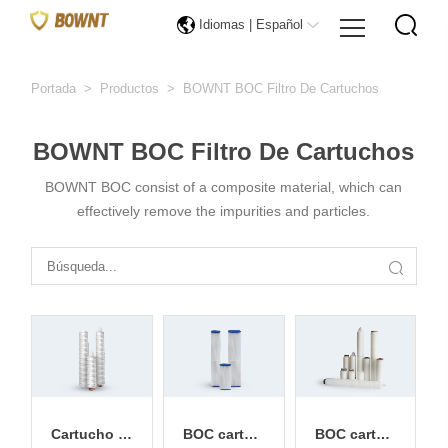
Idiomas |
Español
Portada
>
Productos
>
BOWNT BOC Filtro De Cartuchos
BOWNT BOC Filtro De Cartuchos
BOWNT BOC consist of a composite material, which can
effectively remove the impurities and particles.
Cartucho d
BOC cartuc
BOC cartuc