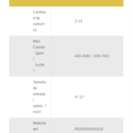
Cantida
d de
2-14
cartuch
os
Max.
Caudal
（gpm
400-3080（100-700）
）
（m3/h
）
Tamaño
de
entrada
4”-12”
/
salida（
inch）
Material
del
PE/SS304/SS316