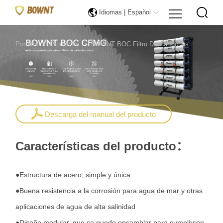
Idiomas |
Español
Portada
>
Productos
>
BOWNT BOC Filtro De Cartuchos
Descarga del manual del producto
Características del producto：
●Estructura de acero, simple y única
●Buena resistencia a la corrosión para agua de mar y otras
aplicaciones de agua de alta salinidad
●Diseño modular, que se puede ensamblar para cumplircon