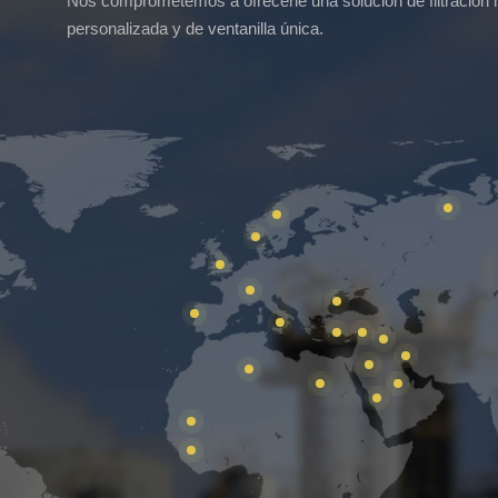
Nos comprometemos a ofrecerle una solución de filtración
personalizada y de ventanilla única.