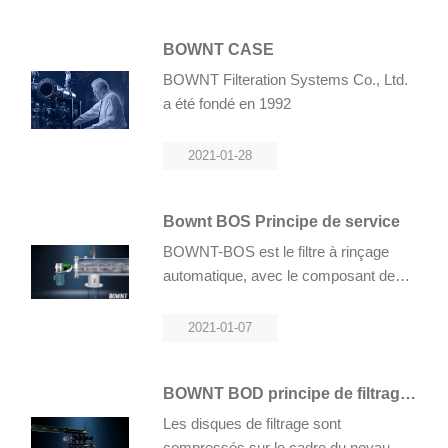
BOWNT CASE
BOWNT Filteration Systems Co., Ltd.
a été fondé en 1992
2021-01-28
Bownt BOS Principe de service
BOWNT-BOS est le filtre à rinçage
automatique, avec le composant de
filtrage – noyau de filtre, pour retenir
les impuretés à grade de filtrage égal
2021-01-07
ou supérieur au gardé de filtrage st...
BOWNT BOD principe de filtrage
et rincage inverse de l’unite auto
Les disques de filtrage sont
matiqu...
compressés sur le cadre du noyau de