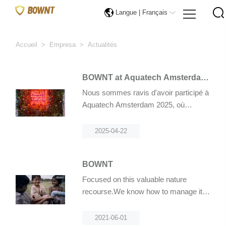
Langue |
Français
Accueil
>
Empresa
>
Actualités
BOWNT at Aquatech Amsterdam
2025
Nous sommes ravis d'avoir participé à
Aquatech Amsterdam 2025, où
l'innovation et la durabilité ont été
mises en avant !
2025-04-22
BOWNT
Focused on this valuable nature
recourse.We know how to manage it in
a smarter way.
2021-06-01