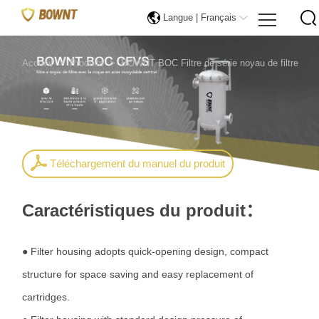
Langue |
Français
Accueil
>
Produits
>
BOWNT BOC Filtre de série noyau de filtre
Téléchargement du manuel du produit
Caractéristiques du produit：
● Filter housing adopts quick-opening design, compact
structure for space saving and easy replacement of
cartridges.