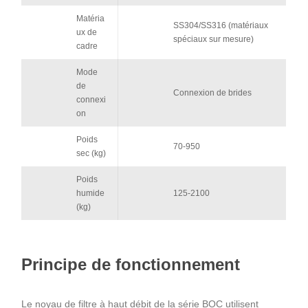
Matéria
SS304/SS316 (matériaux
ux de
spéciaux sur mesure)
cadre
Mode
de
Connexion de brides
connexi
on
Poids
70-950
sec (kg)
Poids
humide
125-2100
(kg)
Principe de fonctionnement
Le noyau de filtre à haut débit de la série BOC utilisent