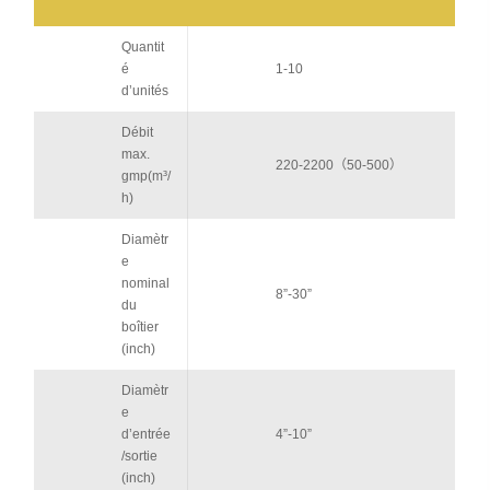
Quantit
é
1-10
d’unités
Débit
max.
220-2200（50-500）
gmp(m³/
h)
Diamètr
e
nominal
8”-30”
du
boîtier
(inch)
Diamètr
e
d’entrée
4”-10”
/sortie
(inch)