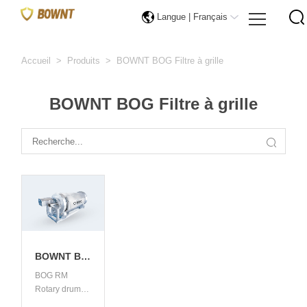
Langue |
Français
Accueil
>
Produits
>
BOWNT BOG Filtre à grille
BOWNT BOG Filtre à grille
BOWNT BO
BOG RM
G RL Chain
Rotary drum
grille is a new
Slat Rot...