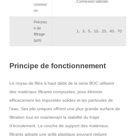
Connexion latérale
connexi
on
Précisio
n de
1、3、5、10、20、40、70
filtrage
(μm)
Principe de fonctionnement
Le noyau de filtre à haut débit de la série BOC utilisent
des matériaux filtrants composites, pour éliminer
efficacement les impuretés solides et les particules de
l’eau. Ses plis uniques offrent une plus grande surface de
filtration tout en maintenant la stabilité du trajet
d’écoulement. La couche de support des matériaux
filtrants adopte une grille plastique pouvant réduire