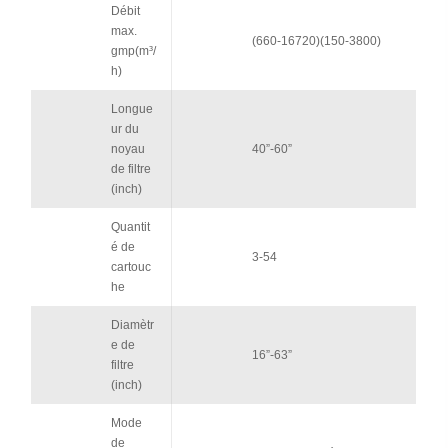
Débit
max.
(660-16720)(150-3800)
gmp(m³/
h)
Longue
ur du
noyau
40”-60”
de filtre
(inch)
Quantit
é de
3-54
cartouc
he
Diamètr
e de
16”-63”
filtre
(inch)
Mode
de