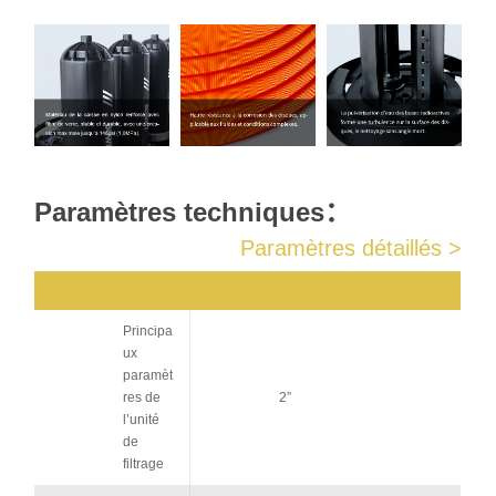
Paramètres techniques：
Paramètres détaillés >
Principa
ux
paramèt
res de
2”
l’unité
de
filtrage