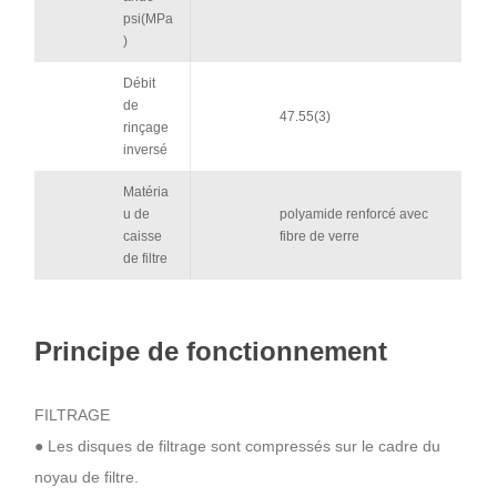
psi(MPa
)
Débit
de
47.55(3)
rinçage
inversé
Matéria
u de
polyamide renforcé avec
caisse
fibre de verre
de filtre
Principe de fonctionnement
FILTRAGE
● Les disques de filtrage sont compressés sur le cadre du
noyau de filtre.