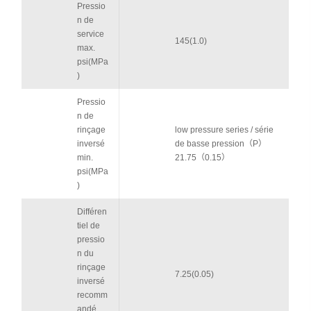
Pressio
n de
service
145(1.0)
max.
psi(MPa
)
Pressio
n de
rinçage
low pressure series / série
inversé
de basse pression（P）
min.
21.75（0.15）
psi(MPa
)
Différen
tiel de
pressio
n du
rinçage
7.25(0.05)
inversé
recomm
andé