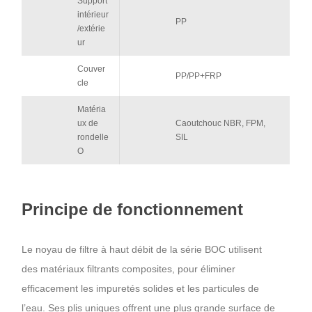
Support
intérieur
PP
/extérie
ur
Couver
PP/PP+FRP
cle
Matéria
ux de
Caoutchouc NBR, FPM,
rondelle
SIL
O
Principe de fonctionnement
Le noyau de filtre à haut débit de la série BOC utilisent
des matériaux filtrants composites, pour éliminer
efficacement les impuretés solides et les particules de
l’eau. Ses plis uniques offrent une plus grande surface de