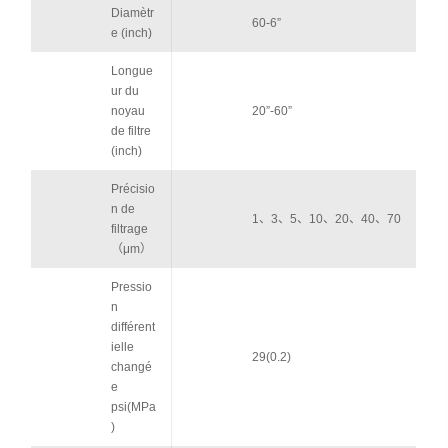
Diamètr
60-6”
e (inch)
Longue
ur du
noyau
20”-60”
de filtre
(inch)
Précisio
n de
1、3、5、10、20、40、70
filtrage
（μm）
Pressio
n
différent
ielle
29(0.2)
changé
e
psi(MPa
)