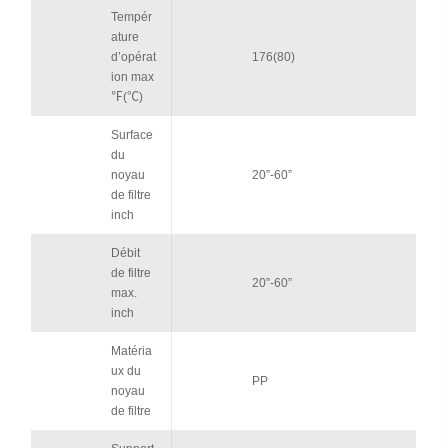
Tempér
ature
d’opérat
176(80)
ion max
℉(℃)
Surface
du
noyau
20”-60”
de filtre
inch
Débit
de filtre
20”-60”
max.
inch
Matéria
ux du
PP
noyau
de filtre