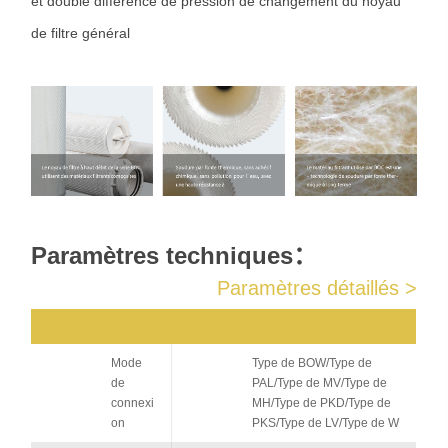
et double différence de pression de changement du noyau
de filtre général
Paramètres techniques：
Paramètres détaillés >
Mode
Type de BOW/Type de
de
PAL/Type de MV/Type de
connexi
MH/Type de PKD/Type de
on
PKS/Type de LV/Type de W